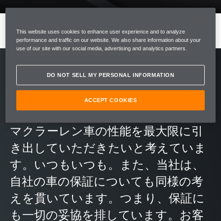
MENU
REGISTER INTEREST
This website uses cookies to enhance user experience and to analyze
performance and traffic on our website. We also share information about your
use of our site with our social media, advertising and analytics partners.
DO NOT SELL MY PERSONAL INFORMATION
当社は、類を見ないようなドライビ
ング・エクスペリエンスを作り出し
ACCEPT COOKIES
ています。お客様には、ご自身の
マクラーレン車の性能を最大限に引
き出していただきたいと考えていま
す。いつもいつも。また、当社は、
自社の車の保証についても同様の考
えを貫いています。つまり、保証に
も一切の妥協を排しています。お客