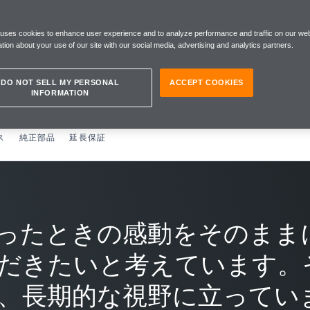
RSHIP
 uses cookies to enhance user experience and to analyze performance and traffic on our web
tion about your use of our site with our social media, advertising and analytics partners.
DO NOT SELL MY PERSONAL
ACCEPT COOKIES
INFORMATION
ス
純正部品
延長保証
ったときの感動をそのまま
だきたいと考えています。
、長期的な視野に立ってい