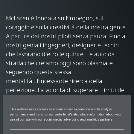
McLaren è fondata sull’impegno, sul
coraggio e sulla creatività della nostra gente.
A partire dai nostri piloti senza paura. Fino ai
nostri geniali ingegneri, designer e tecnici
che lavorano dietro le quinte. Le auto da
strada che creiamo oggi sono plasmate
seguendo questa stessa
mentalità...l’incessante ricerca della
perfezione. La volontà di superare i limiti del
possibile. E un'eterna passione per la guida.
Questo approccio ha indicato la strada per
This website uses cookies to enhance user experience and to analyze
performance and traffic on our website. We also share information about your
centinaia di vittorie in pista davvero
use of our site with our social media, advertising and analytics partners.
mozzafiato. E, adesso, ci guida lungo il futuro