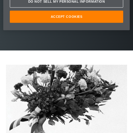
della strada. Verso un altro primato
DO NOT SELL MY PERSONAL INFORMATION
dell’industria. Verso il prossimo, esaltante
progetto.
ACCEPT COOKIES