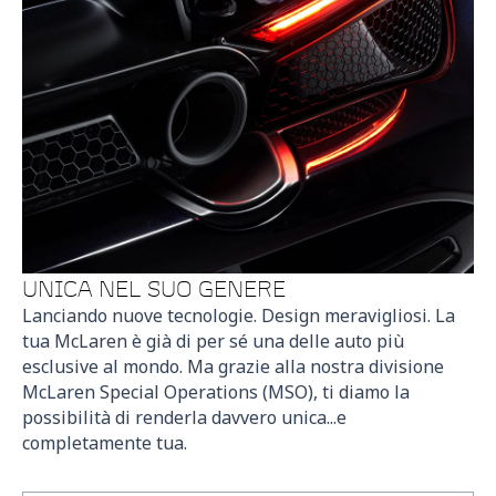
UNICA NEL SUO GENERE
Lanciando nuove tecnologie. Design meravigliosi. La
tua McLaren è già di per sé una delle auto più
esclusive al mondo. Ma grazie alla nostra divisione
McLaren Special Operations (MSO), ti diamo la
possibilità di renderla davvero unica...e
completamente tua.