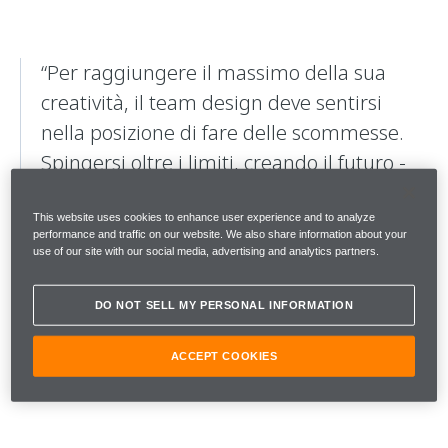
“Per raggiungere il massimo della sua
creatività, il team design deve sentirsi
nella posizione di fare delle scommesse.
Spingersi oltre i limiti, creando il futuro -
non si tratta solo di ascoltare qualche
ricerca, ma anche di seguire il proprio
This website uses cookies to enhance user experience and to analyze
performance and traffic on our website. We also share information about your
intuito. E, infine, disegnare seguendo il
use of our site with our social media, advertising and analytics partners.
cuore.”
DO NOT SELL MY PERSONAL INFORMATION
McLaren Automotive
Design Director
ACCEPT COOKIES