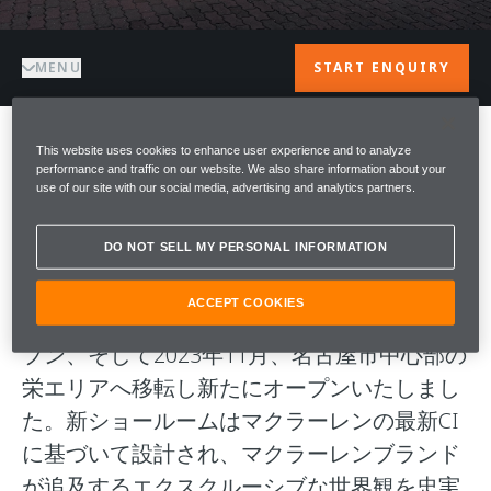
MENU
START ENQUIRY
This website uses cookies to enhance user experience and to analyze
ようこそ McLAREN
performance and traffic on our website. We also share information about your
use of our site with our social media, advertising and analytics partners.
NAGOYA
DO NOT SELL MY PERSONAL INFORMATION
マクラーレン名古屋は国内4店舗目のマクラ
ACCEPT COOKIES
ーレンショールームとして2017年6月にオー
プン、そして2023年11月、名古屋市中心部の
栄エリアへ移転し新たにオープンいたしまし
た。新ショールームはマクラーレンの最新CI
に基づいて設計され、マクラーレンブランド
が追及するエクスクルーシブな世界観を忠実