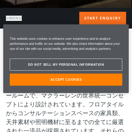
MENU
START ENQUIRY
This website uses cookies to enhance user experience and to analyze
ようこそMcLAREN
performance and traffic on our website. We also share information about your
use of our site with our social media, advertising and analytics partners.
OSAKA
DO NOT SELL MY PERSONAL INFORMATION
Welcome to McLaren Osaka マクラーレン大
ACCEPT COOKIES
阪はアジア太平洋地域初のマクラーレンショ
ールームで、マクラーレンの世界統一コンセ
プトにより設計されています。フロアタイル
からコンサルテーションスペースの家具類、
天井素材や照明機材に至るまでの全てに厳選
された一流品が採用されています。それらの