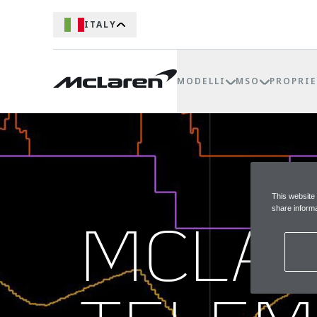
ITALY
MODELLI
MSO
PROPRIE
This website
share informa
MCLA