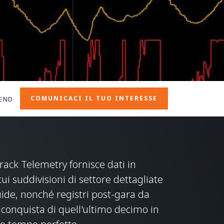
COMUNICACI IL TUO INTERESSE
ENDED WARRANTY OR EXTENDED SERVICE CONTRACT
rack Telemetry fornisce dati in
cui suddivisioni di settore dettagliate
uide, nonché registri post-gara da
conquista di quell'ultimo decimo in