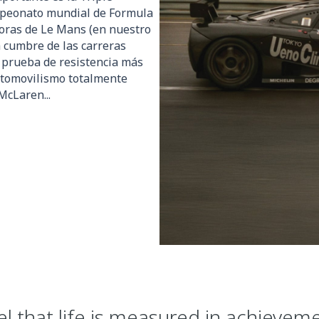
mpeonato mundial de Formula
 Horas de Le Mans (en nuestro
a cumbre de las carreras
a prueba de resistencia más
utomovilismo totalmente
 McLaren...
eel that life is measured in achieveme