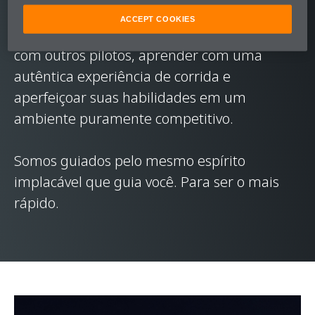
O foco é na melhoria do piloto. Dar aos
ACCEPT COOKIES
proprietários a chance de medir suas forças
com outros pilotos, aprender com uma
autêntica experiência de corrida e
aperfeiçoar suas habilidades em um
ambiente puramente competitivo.
Somos guiados pelo mesmo espírito
implacável que guia você. Para ser o mais
rápido.