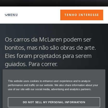
MENU
TENHO INTERESSE
Os carros da McLaren podem ser
bonitos, mas não são obras de arte.
Eles foram projetados para serem
guiados. Para correr.
A Customer Racing da McLaren permite que
This website uses cookies to enhance user experience and to analyze
os proprietários tenham a oportunidade de
performance and traffic on our website. We also share information about your
competir nos maiores circuitos do mundo,
use of our site with our social media, advertising and analytics partners.
em um GT pronto para correr.
DO NOT SELL MY PERSONAL INFORMATION