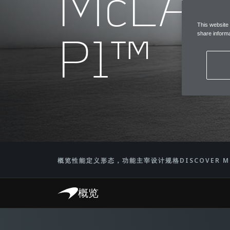
McLA
This website
P1™
share informa
概览
性能定义形态，功能主宰设计
规格
DISCOVER 
概览