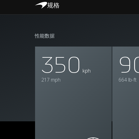
规格
性能数据
350
9
kph
217 mph
664 lb-ft