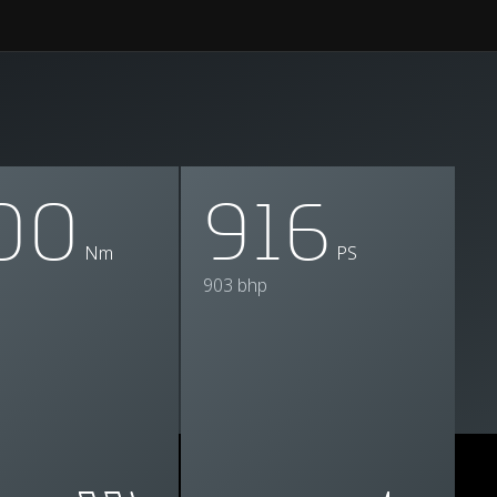
00
916
Nm
PS
903 bhp