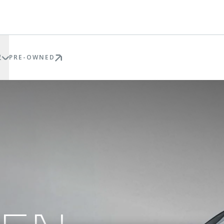
权
PRE-OWNED