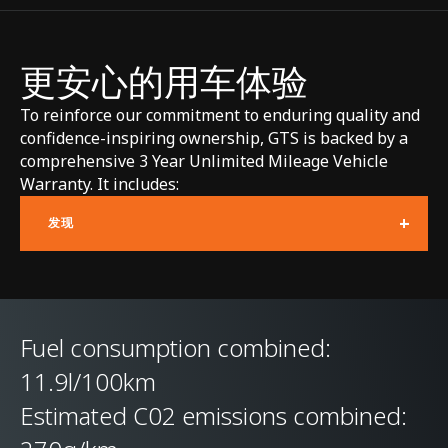
CHASSIS & BODY
更安心的用车体验
To reinforce our commitment to enduring quality and
TECHNOLOGY
confidence-inspiring ownership, GTS is backed by a
comprehensive 3 Year Unlimited Mileage Vehicle
Body structure
Carbon fibre MonoCell
Warranty. It includes:
II-T monocoque, with
+
发现
carbon fibre rear
upper structure and
aluminium crash
structures front and
Fuel consumption combined:
rear
11.9l/100km
Estimated C02 emissions combined:
Suspension Type
Double aluminium