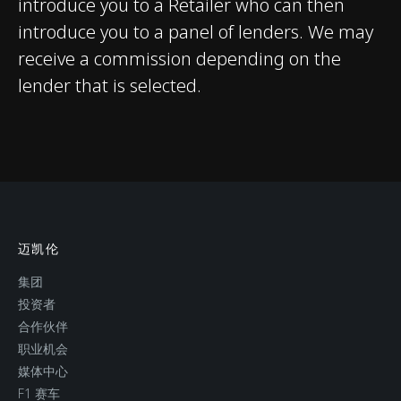
introduce you to a Retailer who can then
introduce you to a panel of lenders. We may
receive a commission depending on the
lender that is selected.
WEIGHTS AND
DIMENSIONS
Dry Lightest
1,466 kgs (3,232 lbs)
迈凯伦
集团
DIN Kerb Weight
1,520 kgs (3,351 lbs)
投资者
合作伙伴
职业机会
Fuel tank capacity
72 litres (15.8 UK
媒体中心
gallons / 19 USA
F1 赛车