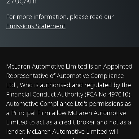
270g/km
wishbone;
independent adaptive
For more information, please read our
dampers with
Emissions Statement
.
Proactive Damping
Control. Comfort,
Sport and Track
modes
McLaren Automotive Limited is an Appointed
Representative of Automotive Compliance
Differential
Open Differential
Ltd., Who is authorised and regulated by the
Financial Conduct Authority (FCA No 497010).
Brakes
Carbon Ceramic
Automotive Compliance Ltd's permissions as
brakes with 6-piston
a Principal Firm allow McLaren Automotive
callipers
Limited to act as a credit broker and not as a
lender. McLaren Automotive Limited will
Aerodynamics
Static