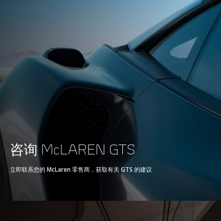
MPH)
POWERTRAIN
Powertrain
V8, 4.0L
咨询 McLAREN GTS
Technology
Twin Electrically-
立即联系您的 McLaren 零售商，获取有关 GTS 的建议
Actuated Twin Scroll
Turbochargers, Dry
Sump