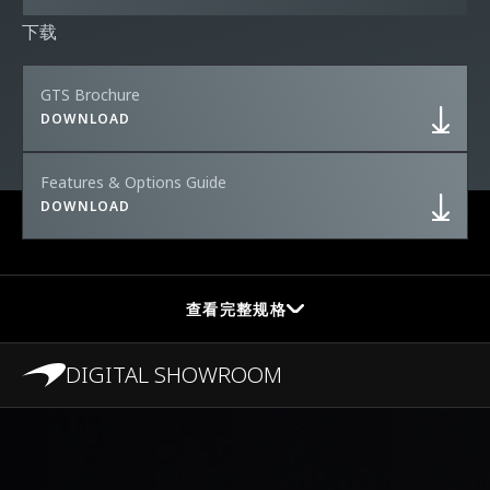
下载
GTS Brochure
DOWNLOAD
Features & Options Guide
DOWNLOAD
查看完整规格
DIGITAL SHOWROOM
PERFORMANCE