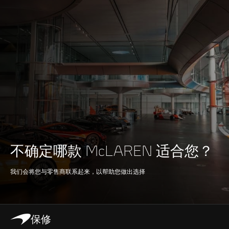
Max power
635 PS (626 bhp)
Max torque
630 Nm (465 lbft)
E-Motor
-
Battery type
-
Transmission
7-speed + reverse
不确定哪款 McLAREN 适合您？
seamless shift
我们会将您与零售商联系起来，以帮助您做出选择
gearbox (SSG)
保修