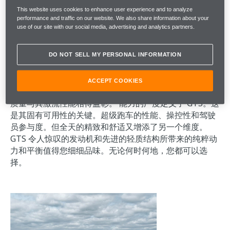
This website uses cookies to enhance user experience and to analyze
动力
performance and traffic on our website. We also share information about your
use of our site with our social media, advertising and analytics partners.
GTS 拥有同类产品中最高的功率重量比。超级跑车的心、
纯粹的反应和令人难以置信的加速定义了它的性格。汽车
DO NOT SELL MY PERSONAL INFORMATION
对您的输入充满活力，并会激发您的感官。由于功率和扭
矩的增加，现在比以往任何时候都更加重要。迈凯伦 DNA
ACCEPT COOKIES
贯穿于每一个细节。确保卓越的全天舒适性和宁静的乘坐
质量与其激流性能相得益彰。 能力的广度定义了 GTS。这
是其固有可用性的关键。超级跑车的性能、操控性和驾驶
员参与度。但全天的精致和舒适又增添了另一个维度。
GTS 令人惊叹的发动机和先进的轻质结构所带来的纯粹动
力和平衡值得您细细品味。无论何时何地，您都可以选
择。