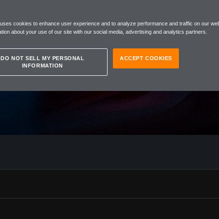
RA
 uses cookies to enhance user experience and to analyze performance and traffic on our web
R
tion about your use of our site with our social media, advertising and analytics partners.
DO NOT SELL MY PERSONAL
ACCEPT COOKIES
INFORMATION