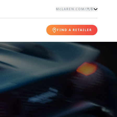
McLAREN.COM
/
汽车
FIND A RETAILER