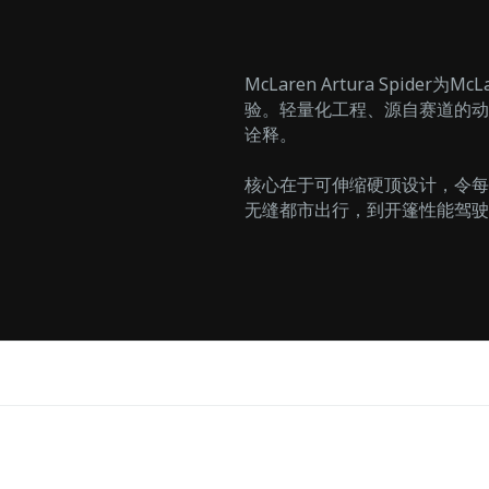
McLaren Artura Spid
验。轻量化工程、源自赛道的动
诠释。
核心在于可伸缩硬顶设计，令每
无缝都市出行，到开篷性能驾驶的激