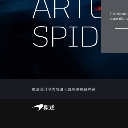
ARTU
This website
SPIDE
share informa
概述
设计
动力
轻量化
规格参数
经销商
概述