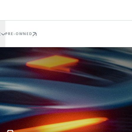
权
PRE-OWNED