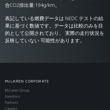
BODY
合CO2排出量:194g/km。
Body type
Coupé
表記している燃費データは NEDC テストの結
果に基づく数値です。データは比較のみを目
Number of doors
2
的として公開されており、 実際の走行状況を
反映していない 可能性があります。
重さ
McLAREN CORPORATE
乾燥重量(最小)
1,395kg (3,075lb)
McLaren Group
Investors
Partners
DIN規格重量
1,490kg (3,285lbs)
Careers