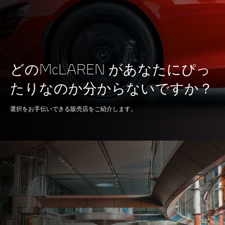
型式
V8, 3.8L
テクノロジー ツイン
Twin Turbochargers,
どのMcLAREN があなたにぴっ
ターボ
Single Electric Motor
たりなのか分からないですか？
Hybrid
選択をお手伝いできる販売店をご紹介します。
ブレーキ
100-0kph (62-0mph)
30m (98ft)