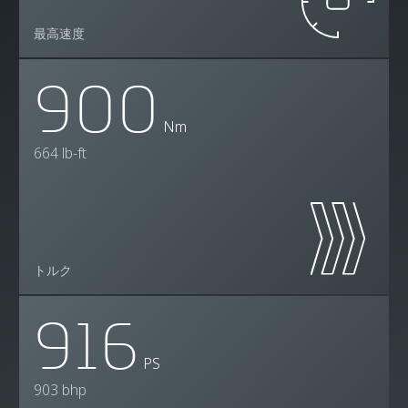
最高速度
900
Nm
664 lb-ft
トルク
916
PS
903 bhp