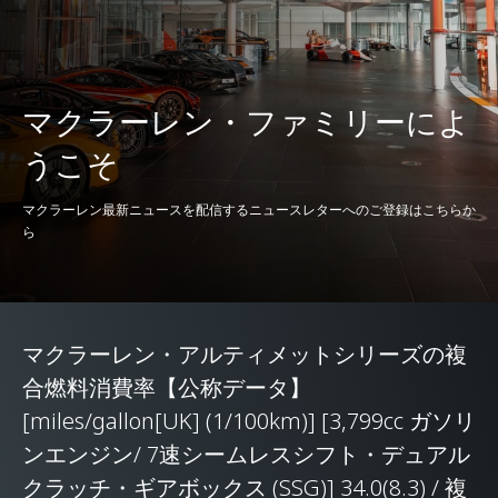
200-0kph (124-0mph)
116m (381ft)
マクラーレン・ファミリーによ
うこそ
マクラーレン最新ニュースを配信するニュースレターへのご登録はこちらか
燃費*
ら
酸化炭素排出量
194g/km
マクラーレン・アルティメットシリーズの複
合燃料消費率【公称データ】
[miles/gallon[UK] (1/100km)] [3,799cc ガソリ
ンエンジン/ 7速シームレスシフト・デュアル
クラッチ・ギアボックス (SSG)] 34.0(8.3) / 複