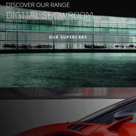
0-100kph (62mph)
2.8s
DISCOVER OUR RANGE
DIGITAL SHOWROOM
0-200kph (124mph)
6.8s
OUR SUPERCARS
最大出力
916PS (903bhp)
最大トルク
900Nm (664lb-ft)
エンジン
エンジン排気量
3,799cc