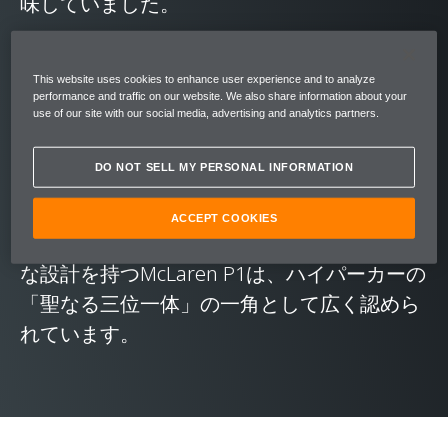
味していました。
その結果、航空機の技術に匹敵する複雑なテ
This website uses cookies to enhance user experience and to analyze
クノロジーを駆使したマシン、開発者たちの
performance and traffic on our website. We also share information about your
use of our site with our social media, advertising and analytics partners.
情熱と知識の結晶ともいえるMcLaren P1が誕
生しました。サーキットでの過酷な連続使用
DO NOT SELL MY PERSONAL INFORMATION
に耐えるように開発された、自動車史上最も
パワフルなハイブリッドパワートレインIPAS
ACCEPT COOKIES
電動アシストシステムを搭載し、極めて高度
な設計を持つMcLaren P1は、ハイパーカーの
「聖なる三位一体」の一角として広く認めら
れています。