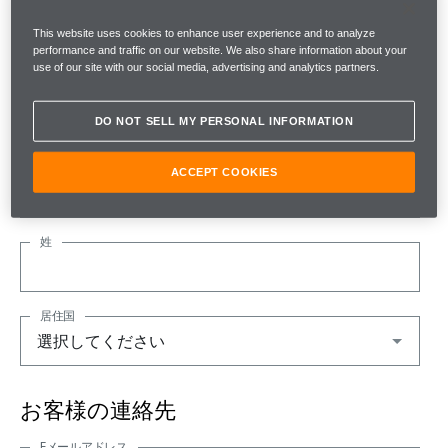
マクラーレンの購入にご興味のある方、いく
つかの情報をご提供ください。
This website uses cookies to enhance user experience and to analyze
performance and traffic on our website. We also share information about your
use of our site with our social media, advertising and analytics partners.
なお、すべてのフォームフィールドは必須です。
あなたについて
DO NOT SELL MY PERSONAL INFORMATION
名
ACCEPT COOKIES
姓
居住国
お客様の連絡先
Eメールアドレス