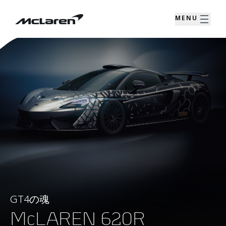
MENU
GT4の魂
McLAREN 620R