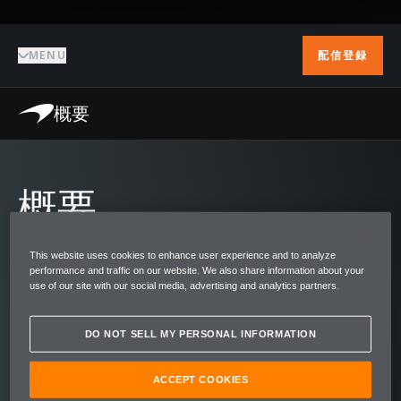
MENU
配信登録
概要
概要
大成功を収めたレーシングカーが心を虜にす
This website uses cookies to enhance user experience and to analyze
るロードカーへと生まれ変わったのが
performance and traffic on our website. We also share information about your
use of our site with our social media, advertising and analytics partners.
McLaren 620Rです。世界中のレースで数百も
の表彰台を飾ったマクラーレン最高のレーシ
DO NOT SELL MY PERSONAL INFORMATION
ングカーMcLaren 570S GT4をベースに開発
され、モータースポーツと公道の境界を曖昧
ACCEPT COOKIES