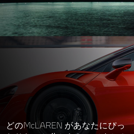
最大トルク
600Nm (443lb-ft)
エンジン
総排気量
3,799cc
タイプ
90度角 V8
テクノロジー
ツインターボ、ドライ
どのMcLAREN があなたにぴっ
サンプ