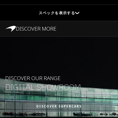
スペックを表示する
DISCOVER MORE
パフォーマンス
最高速度
333kph (207mph)
0-100kph (62mph)
3.1s
DISCOVER OUR RANGE
DIGITAL SHOWROOM
0-200kph (124mph)
8.8s
DISCOVER SUPERCARS
最大出力
625PS (616bhp)