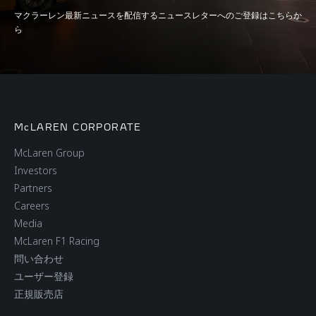
マクラーレン最新ニュースを配信するニュースレターへのご登録はこちらか
ら
ブレーキング
McLAREN CORPORATE
McLaren Group
100-0kph (62-0mph)
30.7m (101ft)
Investors
Partners
Careers
200-0kph (124-0mph)
123.5m (405ft)
Media
McLaren F1 Racing
問い合わせ
ユーザー登録
正規販売店