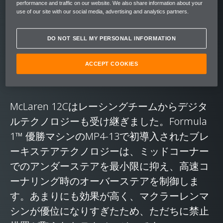
軽量化を実現しました。McLaren F1では一つ
performance and traffic on our website. We also share information about your
use of our site with our social media, advertising and analytics partners.
ひとつのカーボンファイバー製シャーシの製
造に4,000時間という膨大な時間を要しまし
DO NOT SELL MY PERSONAL INFORMATION
たが、約20年が経ち、12CのMonocellシャー
シはわずか4時間で生産が可能になりまし
ACCEPT COOKIES
た。
McLaren 12Cはレーシングチームからデジタ
ルテクノロジーも受け継ぎました。Formula
1™ 優勝マシンのMP4-13で初導入されたブレ
ーキステアテクノロジーは、ミッドコーナー
でのアンダーステアを最小限に抑え、高速コ
ーナリング時のオーバーステアを制御しま
す。あまりにも効果が高く、マクラーレンマ
シンが優位になりすぎたため、ただちに禁止