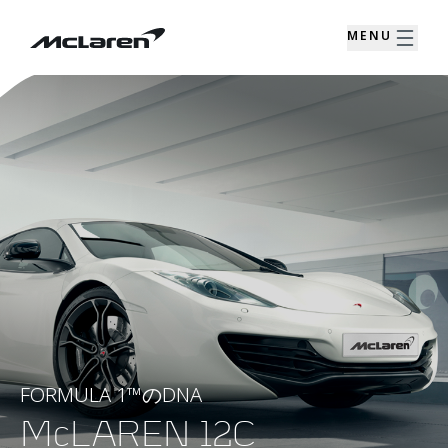
MENU
FORMULA 1™のDNA
McLAREN 12C