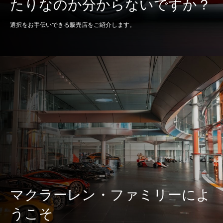
たりなのか分からないですか？
バルブトレイン
32 バルブ、DOHC、
選択をお手伝いできる販売店をご紹介します。
VVT
内径 x 行程
93 mm x 69.9 mm
圧縮比
8.7:1
レブリミット
8500
最高出力
625 PS（460 KW）
616HP @ 7,500 rpm
マクラーレン・ファミリーによ
最大トルク
600 Nm（443 lb ft）@
うこそ
3,000 ～ 7,000 rpm