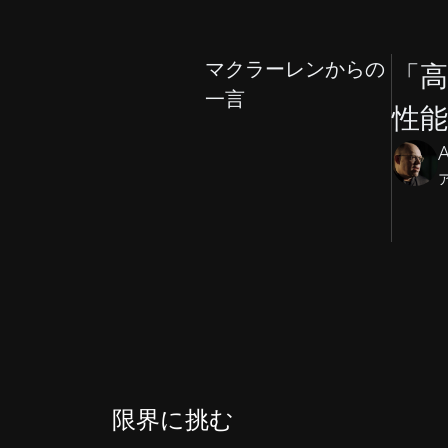
マクラーレンからの
「高
一言
性
A
限界に挑む