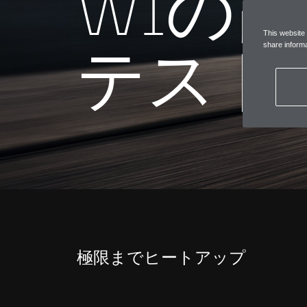
W1の
This website
テスト
share informa
極限までヒートアップ