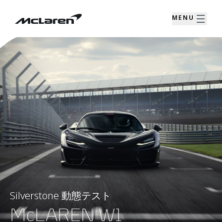
MENU
Silverstone 動態テスト
McLAREN W1