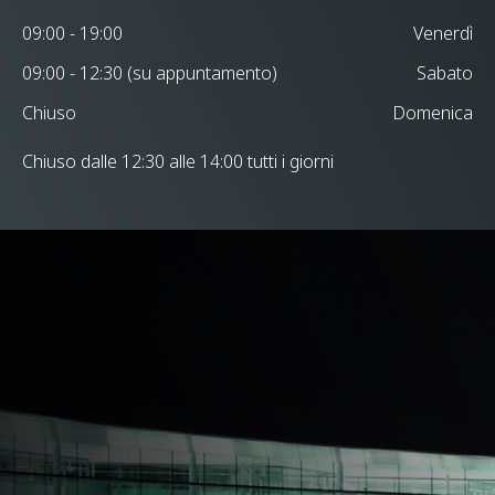
09:00 - 19:00
Venerdì
09:00 - 12:30 (su appuntamento)
Sabato
Chiuso
Domenica
Chiuso dalle 12:30 alle 14:00 tutti i giorni