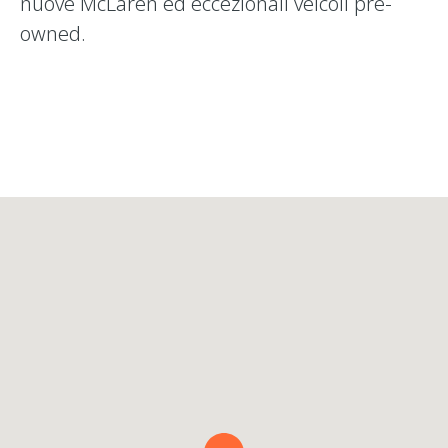
nuove McLaren ed eccezionali veicoli pre-
owned.