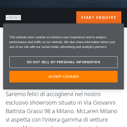
MENU
START ENQUIRY
This website uses cookies to enhance user experience and to analyze
BENVENUTO A
performance and traffic on our website. We also share information about your
use of our site with our social media, advertising and analytics partners.
Benvenuti in McLaren Milano, l'unico
DO NOT SELL MY PERSONAL INFORMATION
distributore ufficiale del marchio McLaren in
Italia. Da noi trovate l'esclusiva officina
ACCEPT COOKIES
autorizzata McLaren per il territorio italiano.
Saremo felici di accogliervi nel nostro
esclusivo showroom situato in Via Giovanni
Battista Grassi 98 a Milano. McLaren Milano
vi aspetta con l'intera gamma di vetture