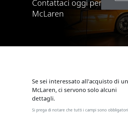
Contattaci oggi per una co
McLaren
Se sei interessato all'acquisto di u
McLaren, ci servono solo alcuni
dettagli.
Si prega di notare che tutti i campi sono obbligatori