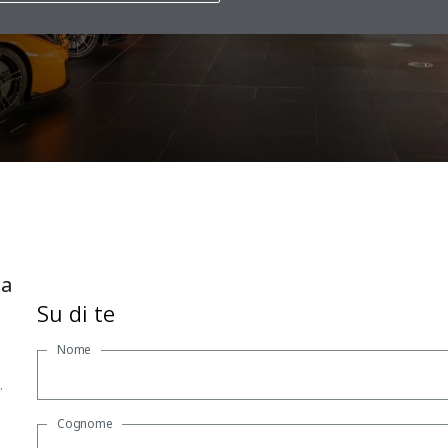
nsulenza sui modelli
na
Su di te
Nome
.
Cognome