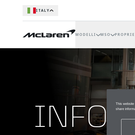
ITALY
MODELLI
MSO
PROPRIE
INFOR
This website
share informa