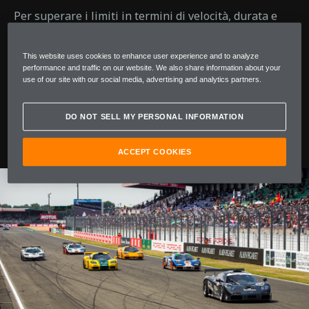
Per superare i limiti in termini di velocità, durata e
ingegneria non basta un solo pilota, ne occorrono ben
tre al volante di un’unica vettura di cui si fidano
This website uses cookies to enhance user experience and to analyze
ciecamente. Ogni turno di guida in gara richiede
performance and traffic on our website. We also share information about your
strategia, forza e la capacità di prendere decisioni in
use of our site with our social media, advertising and analytics partners.
una frazione di secondo. È un delicato equilibrio di
istinto e abilità che fa la differenza tra la
DO NOT SELL MY PERSONAL INFORMATION
sopravvivenza e la gloria.
ACCEPT COOKIES