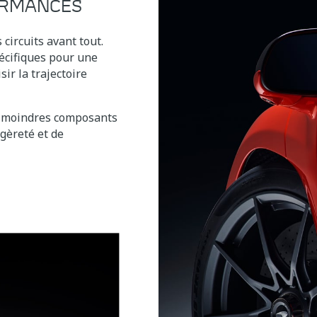
ORMANCES
circuits avant tout.
pécifiques pour une
sir la trajectoire
les moindres composants
gèreté et de