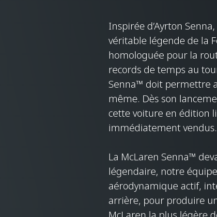
Inspirée d’Ayrton Senna,
véritable légende de la 
homologuée pour la rout
records de temps au tou
Senna™ doit permettre au
même. Dès son lancement
cette voiture en édition 
immédiatement vendus
La McLaren Senna™ deva
légendaire, notre équip
aérodynamique actif, int
arrière, pour produire 
McLaren la plus légère 