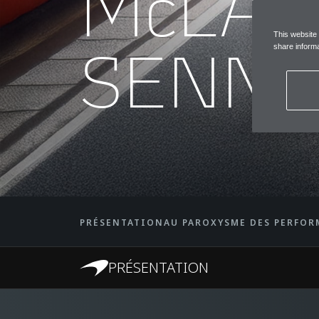
McLA
This website
SENN
share informa
PRÉSENTATION
AU PAROXYSME DES PERFO
PRÉSENTATION