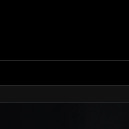
335 km/h (208mph)