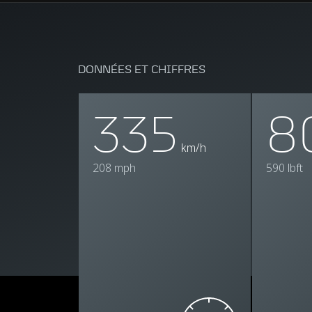
DONNÉES ET CHIFFRES
335
8
km/h
208 mph
590 lbft