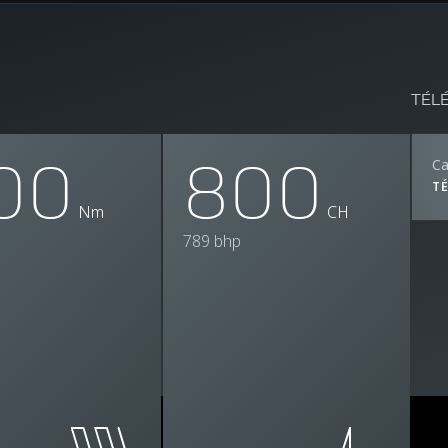
TÉL
00
800
Ca
T
Nm
CH
789 bhp