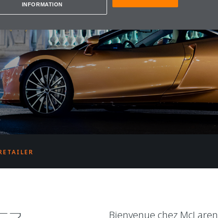
REN
INFORMATION
RETAILER
Bienvenue chez McLaren P