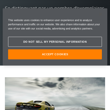
Se distinguant par un nombre d’exemplaires
limité, mais une exaltation sans borne, la
This website uses cookies to enhance user experience and to analyze
McLaren 675LT Spider produit 675 ch de
performance and traffic on our website. We also share information about your
use of our site with our social media, advertising and analytics partners.
puissance et 700 Nm de couple, tout en
affichant 100 kg de moins que la McLaren
DO NOT SELL MY PERSONAL INFORMATION
650S Spider sur laquelle elle se base.
ACCEPT COOKIES