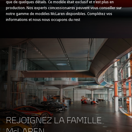
que de quelques détails. Ce modèle était exclusif et n'est plus en
production. Nos experts concessionaires peuvent vous conseiller sur
notre gamme de modèles McLaren disponibles. Complétez vos
informations et nous nous occupons du rest
FREINAGE
100-0 km/h (62-0
30.4m (100ft)
mph)
200-0 km/h (124-0
116m (380ft)
mph)
REJOIGNEZ LA FAMILLE
McLAREN