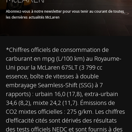
Abonnez-vous à notre newsletter pour vous tenir au courant de toutes
les dernières actualités McLaren
EFFICACITÉ*
Émissions de CO2
275g/km
*Chiffres officiels de consommation de
WLTP UE
carburant en mpg (L/100 km) au Royaume-
Uni pour la McLaren 675LT (3 799 cc
essence, boîte de vitesses à double
embrayage Seamless-Shift (SSG) à 7
rapports) : urbain 16,0 (17,8), extra-urbain
34,6 (8,2), mixte 24,2 (11,7). Émissions de
MASSE
CO2 mixtes officielles : 275 g/km. Les chiffres
d'efficacité cités sont dérivés des résultats
Masse à vide (la plus
1,270kg (2,800lbs)
des tests officiels NEDC et sont fournis à des
légère)