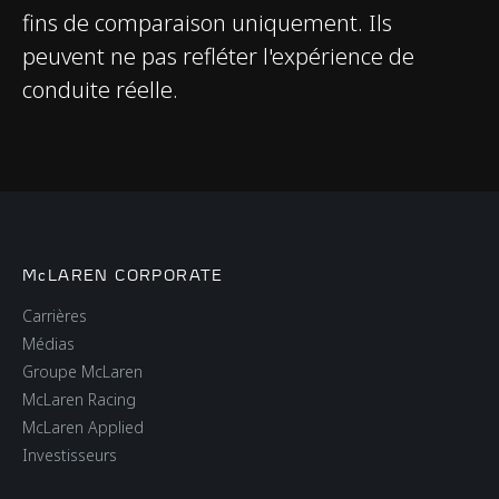
fins de comparaison uniquement. Ils
peuvent ne pas refléter l'expérience de
Masse à vide en ordre
1,368kg (3,016lbs)
conduite réelle.
de marche (DIN)
McLAREN CORPORATE
Carrières
Médias
Groupe McLaren
McLaren Racing
McLaren Applied
Investisseurs