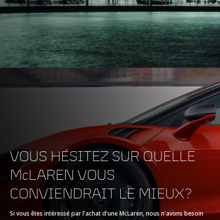
Couple maximal
700Nm (516lb-ft)
MOTEUR
Capacité du moteur
3,799cc
VOUS HÉSITEZ SUR QUELLE
Type
V8, 4.0L
McLAREN VOUS
CONVIENDRAIT LE MIEUX?
Technologie
Twin Turbochargers,
Dry Sump
Si vous êtes intéressé par l'achat d'une McLaren, nous n'avons besoin