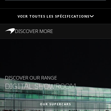
VOIR TOUTES LES SPÉCIFICATIONS
DISCOVER MORE
PERFORMANCES
Vitesse maximale
326kph (203mph)
0-100 km/h (62 mph)
2.9s
DISCOVER OUR RANGE
DIGITAL SHOWROOM
0-200 km/h (124 mph)
8.1s
OUR SUPERCARS
Puissance maximale
675PS (666bhp)