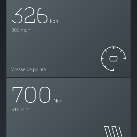
326
kph
203 mph
Vitesse de pointe
700
Nm
516 lb-ft