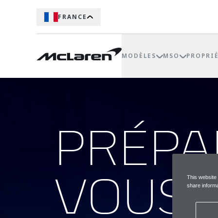
FRANCE
MODÈLES
MSO
PROPRI
PRÉPA
VOUS 
This website
share informa