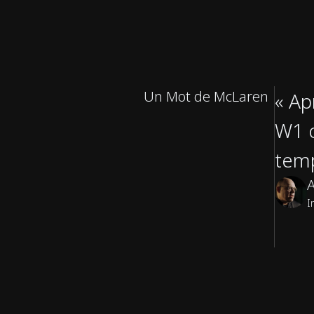
Un Mot de McLaren
« Ap
W1 o
temp
A
I