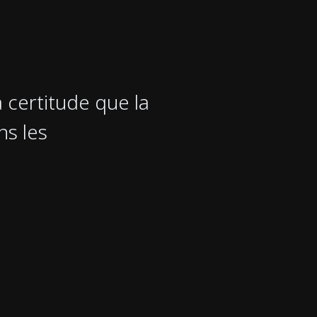
a certitude que la
ns les