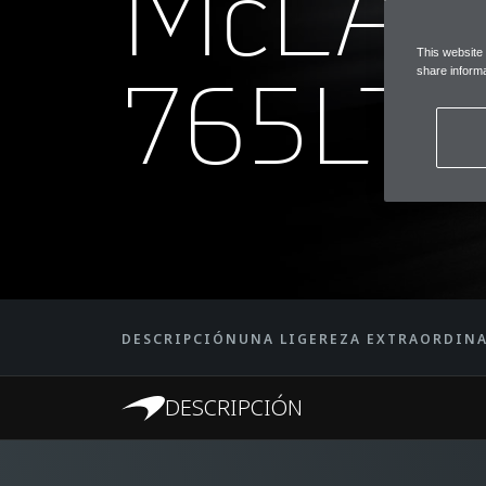
McLA
This website
765LT
share informa
DESCRIPCIÓN
UNA LIGEREZA EXTRAORDIN
DESCRIPCIÓN