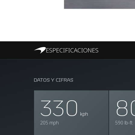
ESPECIFICACIONES
DATOS Y CIFRAS
330
8
kph
205 mph
590 lb-ft