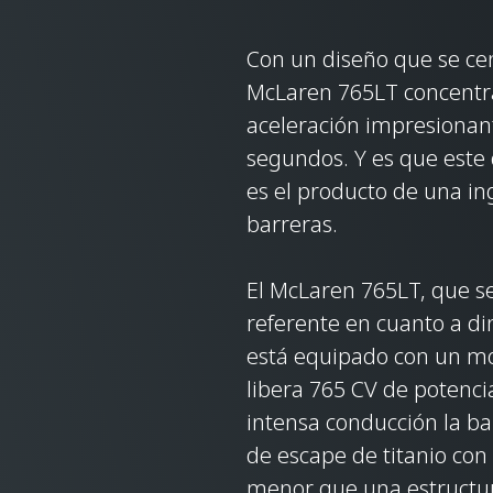
Con un diseño que se cen
McLaren 765LT concentra 
aceleración impresionant
segundos. Y es que este
es el producto de una i
barreras.
El McLaren 765LT, que s
referente en cuanto a di
está equipado con un mot
libera 765 CV de potenc
intensa conducción la b
de escape de titanio con
menor que una estructur