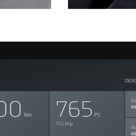
DES
00
765
Es
D
Nm
PS
755 bhp
Gu
D