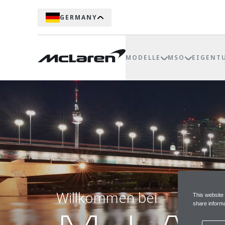
GERMANY
MODELLE
MSO
EIGENT
Willkommen bei
This website
share informa