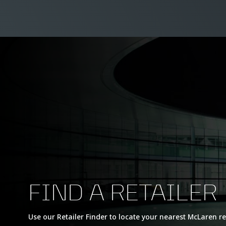
FIND A RETAILER
Use our Retailer Finder to locate your nearest McLaren re