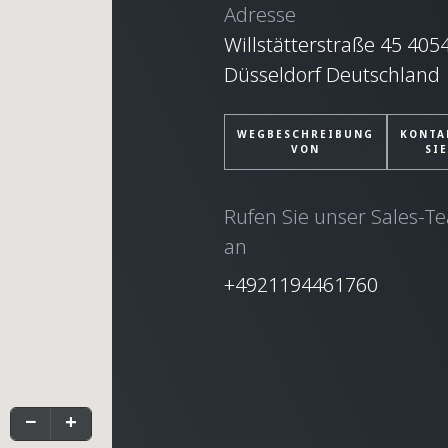
Adresse
Willstätterstraße 45 405
Düsseldorf Deutschland
WEGBESCHREIBUNG
KONTA
VON
SI
Rufen Sie unser Sales-T
an
+4921194461760
−
+