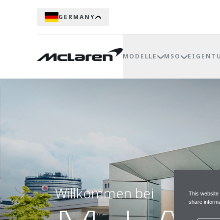
GERMANY
MODELLE
MSO
EIGENT
Willkommen bei
This website
share informa