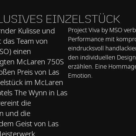
LUSIVES EINZELSTÜCK
ernder Kulisse und
Project Viva by MSO ve
Performance mit komprom
at das Team von
eindrucksvoll handlacki
SO) einen
den individuellen Desig
rtigten McLaren 750S
erzählen. Eine Hommage
oßen Preis von Las
Emotion.
zelstück im McLaren
tels The Wynn in Las
ereint die
n und die
dem Geist von Las
eisterwerk.