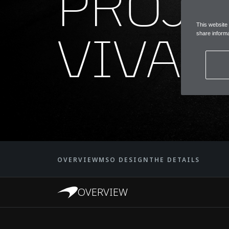
PROJE
This website
VIVA
share informa
OVERVIEW
MSO DESIGN
THE DETAILS
OVERVIEW