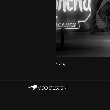
1
/
16
MSO DESIGN