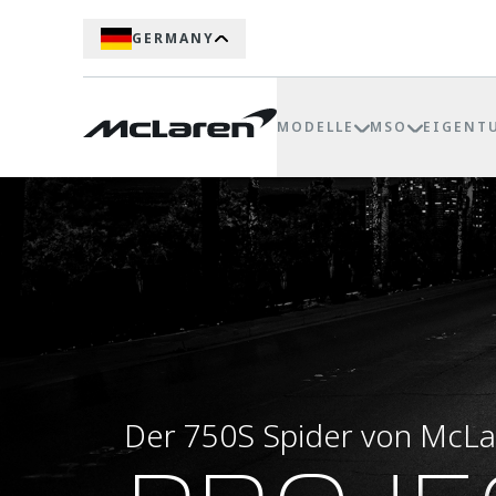
GERMANY
MODELLE
MSO
EIGENT
Der 750S Spider von McLa