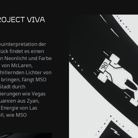
OJECT VIVA
uinterpretation der
tück findet es einen
on Neonlicht und Farbe
e von McLaren,
hillernden Lichter von
 bringen, fängt MSO
Stadt durch
kierungen wie Vegas
uancen aus Zyan,
 Energie von Las
oll, wie MSO