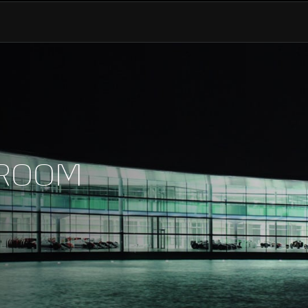
HÖCHSTGESCHWINDIGK
0-100KM/H (60mph)
WROOM
0-200KM/H (124MPH)
0-400M (¼ MILE)