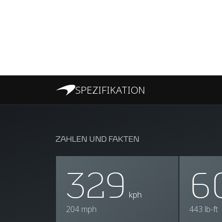
SPEZIFIKATION
ZAHLEN UND FAKTEN
329
6
kph
204 mph
443 lb-ft