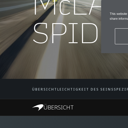
McLAR
This website
SPIDE
share informa
ÜBERSICHT
LEICHTIGKEIT DES SEINS
SPEZI
ÜBERSICHT