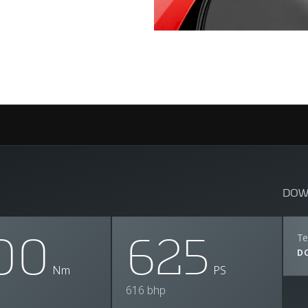
DOW
00
625
Te
D
Nm
PS
616 bhp