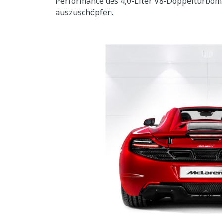
Performance des 4,0-Liter V8-Doppelturbom
auszuschöpfen.