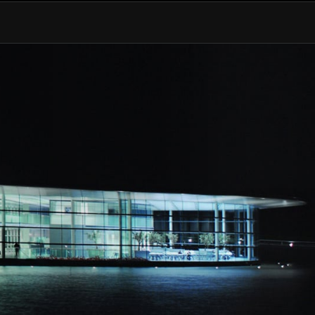
EIT
329kph (204mph)
3,2 S (3,0 S MIT CORSA-
RENNREIFEN)
9,2 s (9,0 s MIT CORSA-
RENNREIFEN)
11,0 S BEI 214 KM/H (133 MPH)