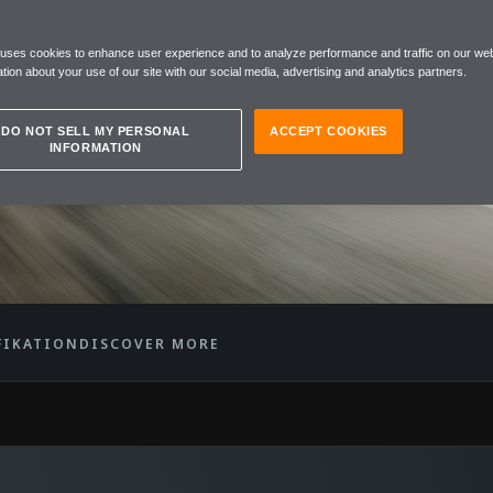
EN 12C
 uses cookies to enhance user experience and to analyze performance and traffic on our web
R
tion about your use of our site with our social media, advertising and analytics partners.
DO NOT SELL MY PERSONAL
ACCEPT COOKIES
INFORMATION
FIKATION
DISCOVER MORE