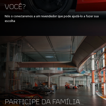
elétrico, cárter seco
VOCÊ?
Nós o conectaremos a um revendedor que pode ajudá-lo a fazer sua
escolha
Frenagem
100-0 km/h
29,5 metros
200-0 km/h
100 metros
PARTICIPE DA FAMÍLIA