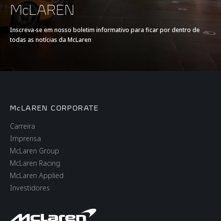
McLAREN
EFICIÊNCIA*
Inscreva-se em nosso boletim informativo para ficar por dentro de
todas as notícias da McLaren
Emissões de CO2,
280g/km
norma EU WLTP
McLAREN CORPORATE
Carreira
Imprensa
McLaren Group
PESO
McLaren Racing
McLaren Applied
Peso a seco (mais
1,198 kg
Investidores
leve)