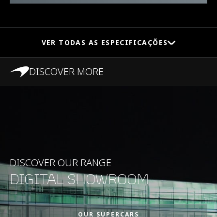
VER TODAS AS ESPECIFICAÇÕES
DISCOVER MORE
DESEMPENHO
Velocidade máxima
335kph (208mph)
0-100kph (62mph)
2.8 segundos
DISCOVER OUR RANGE
DIGITAL SHOWROOM
0-200kph (124mph)
6.8 segundos
OUR SUPERCARS