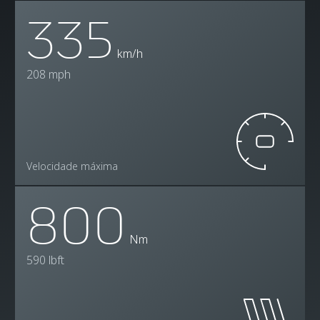
335
km/h
208 mph
Velocidade máxima
800
Nm
590 lbft