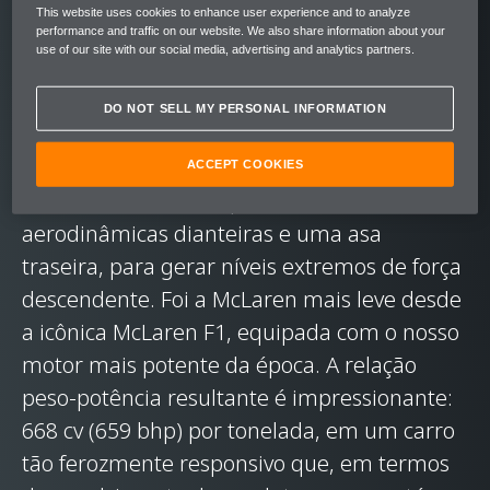
condutor. Lançado no final de 2017, de
This website uses cookies to enhance user experience and to analyze
produção limitada e feito à mão, o carro
performance and traffic on our website. We also share information about your
use of our site with our social media, advertising and analytics partners.
esgotou assim que foi revelado.
DO NOT SELL MY PERSONAL INFORMATION
A McLaren Senna™ precisava fazer jus ao
nome. Nossa equipe desenvolveu uma
ACCEPT COOKIES
aerodinâmica ativa, que inclui lâminas
aerodinâmicas dianteiras e uma asa
traseira, para gerar níveis extremos de força
descendente. Foi a McLaren mais leve desde
a icônica McLaren F1, equipada com o nosso
motor mais potente da época. A relação
peso-potência resultante é impressionante:
668 cv (659 bhp) por tonelada, em um carro
tão ferozmente responsivo que, em termos