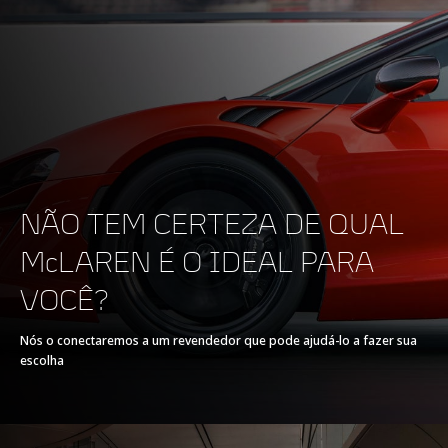
0-1,000 m
19.0 s @ 279 km/h
(173 mph)
NÃO TEM CERTEZA DE QUAL
ENGINE
McLAREN É O IDEAL PARA
VOCÊ?
ENGINE CAPACITY
3,799 CM3
Nós o conectaremos a um revendedor que pode ajudá-lo a fazer sua
escolha
TYPE
90° V8
TECHNOLOGY
TWINTURBO,