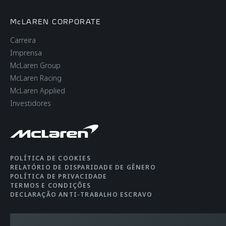
BORE X STROKE
93 mm X 69.9 mm
McLAREN CORPORATE
Carreira
Imprensa
McLaren Group
McLaren Racing
McLaren Applied
Investidores
WHEELS AND BRAKES
WHEEL SIZE
(V/H) 8.5” X 19”/11” X
20” Zoll
POLÍTICA DE COOKIES
RELATÓRIO DE DISPARIDADE DE GÊNERO
POLÍTICA DE PRIVACIDADE
TERMOS E CONDIÇÕES
TYRE TYPE
PIRELLI P-ZERO
DECLARAÇÃO ANTI-TRABALHO ESCRAVO
CORSA