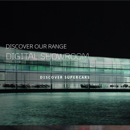
PERFORMANCE
MAXIMUM SPEED
329 km/h (204 mph)
0-100 km/h (62 mph)
3.0 s
DISCOVER OUR RANGE
DIGITAL SHOWROOM
0-200 km/h (124 mph)
8.6 s
DISCOVER SUPERCARS
0-100 mph (161 km/h)
5.8 s
0-60 mph (97 km/h)
2.9 s
0-400 m (¼ MEILE)
10.6 s @ 222 km/h
(138 mph)