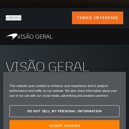
MENU
TENHO INTERESSE
VISÃO GERAL
VISÃO GERAL
Popularmente conhecida como "Can-Am", a
Canadian American Challenge Cup,
This website uses cookies to enhance user experience and to analyze
performance and traffic on our website. We also share information about your
categoria de automobilismo de meados dos
use of our site with our social media, advertising and analytics partners.
anos 60 e início dos anos 70, continua sendo
uma das mais espetaculares de todos os
DO NOT SELL MY PERSONAL INFORMATION
tempos. Sem restrições para motor ou peso
ACCEPT COOKIES