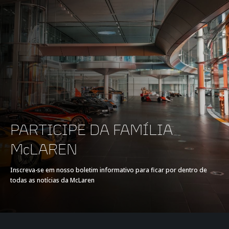
TROCKENSUMPF
VALVETRAIN
32 VENTILE, DOHC,
VVT
COMPRESSION RATIO
8.7:1
MAX RPM
8,500
PARTICIPE DA FAMÍLIA
McLAREN
POWER
650PS (478KW) 641HP
@ 7,250RPM
Inscreva-se em nosso boletim informativo para ficar por dentro de
todas as notícias da McLaren
TORQUE
678NM (500LB FT) @
6,000RPM