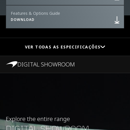
Features & Options Guide
DOWNLOAD
VER TODAS AS ESPECIFICAÇÕES
DIGITAL SHOWROOM
PERFORMANCE
0 a 100 KM/H (0 a 62
3.2 s
MPH)
Explore the entire range
0 a 200 KM/H (0 a 124
8.9 s
DIGITAL SHOWROOM