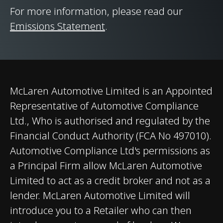
Proactive Damping
For more information, please read our
Control. Comfort,
Emissions Statement
.
Sport and Track
modes
DIFERENCIAL
Open Differential
McLaren Automotive Limited is an Appointed
Representative of Automotive Compliance
FREIOS
Carbon Ceramic
Ltd., Who is authorised and regulated by the
brakes with 6-piston
Financial Conduct Authority (FCA No 497010).
callipers
Automotive Compliance Ltd's permissions as
a Principal Firm allow McLaren Automotive
AERODINÂMICA
Static
Limited to act as a credit broker and not as a
lender. McLaren Automotive Limited will
introduce you to a Retailer who can then