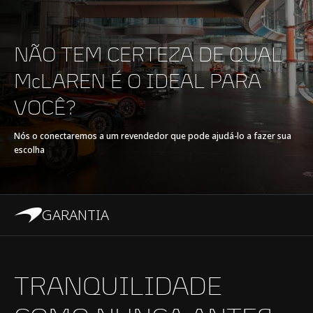
TORQUE MÁXIMO
E-MOTOR
-
NÃO TEM CERTEZA DE QUAL
McLAREN É O IDEAL PARA
TIPO DE BATERIA
-
VOCÊ?
TRANSMISSÃO
7-speed + reverse
Nós o conectaremos a um revendedor que pode ajudá-lo a fazer sua
escolha
seamless shift
gearbox (SSG)
GARANTIA
TRANQUILIDADE
TECNOLOGIA DE