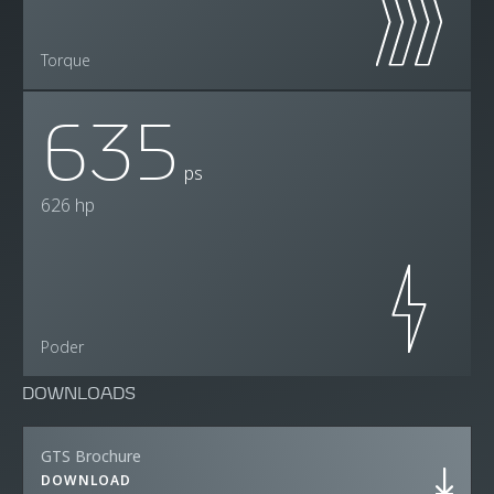
Torque
635
ps
626 hp
Poder
DOWNLOADS
GTS Brochure
DOWNLOAD