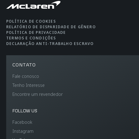
CAPACIDADE DO
150 litres (front), 420
BAGAGEIRO
litres (rear)
POLÍTICA DE COOKIES
RELATÓRIO DE DISPARIDADE DE GÊNERO
POLÍTICA DE PRIVACIDADE
TERMOS E CONDIÇÕES
DECLARAÇÃO ANTI-TRABALHO ESCRAVO
EFICIÊNCIA
CONTATO
Fale conosco
CO2 Emmissions EU
270 g/km
Tenho Interesse
WLTP
Encontre um revendedor
FOLLOW US
AUTONOMIA
-
ELÉTRICA
Facebook
Instagram