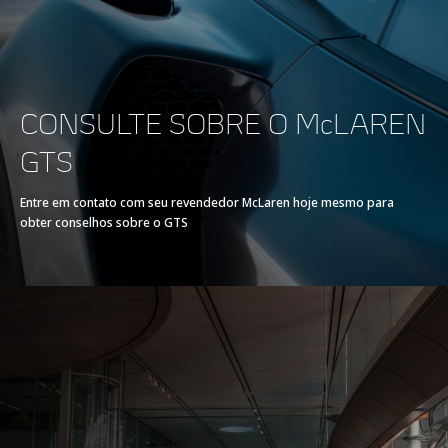
TREM DE FORÇA
CONSULTE SOBRE O McLAREN
TREM DE FORÇA
V8, 4.0L
GTS
TECNOLOGIA
Twin Electrically-
Entre em contato com seu revendedor McLaren hoje mesmo para
obter conselhos sobre o GTS
Actuated Twin Scroll
Turbochargers, Dry
Sump
POTÊNCIA MÁXIMA
635 PS (626 bhp)
COPPIA MASSIMA
630 Nm (465 lbft)