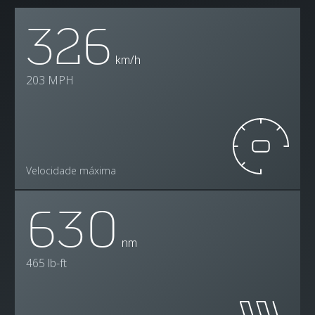
326
km/h
203 MPH
Velocidade máxima
630
nm
465 lb-ft