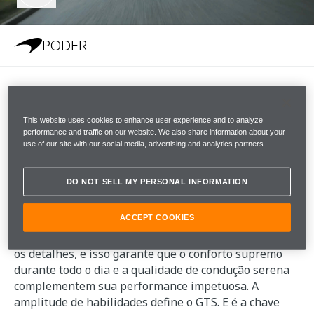
PODER
PODER
This website uses cookies to enhance user experience and to analyze
performance and traffic on our website. We also share information about your
use of our site with our social media, advertising and analytics partners.
O GTS tem a maior relação peso-potência de sua
categoria. O coração de supercarro, a pureza das
DO NOT SELL MY PERSONAL INFORMATION
respostas e a incrível aceleração definem seu caráter.
O carro reage rapidamente e despertará seus
ACCEPT COOKIES
sentidos. Agora mais do que nunca, com mais potência
e torque. O DNA da McLaren está presente em todos
os detalhes, e isso garante que o conforto supremo
durante todo o dia e a qualidade de condução serena
complementem sua performance impetuosa. A
amplitude de habilidades define o GTS. E é a chave