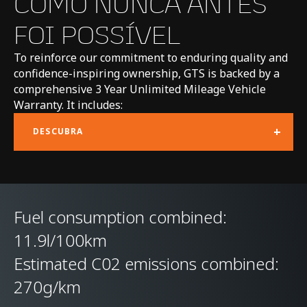
COMO NUNCA ANTES
CHASSI E CARROCERIA
FOI POSSÍVEL
To reinforce our commitment to enduring quality and
ESTRUTURA DA
Carbon fibre MonoCell
confidence-inspiring ownership, GTS is backed by a
CARROCERIA
II-T monocoque, with
comprehensive 3 Year Unlimited Mileage Vehicle
carbon fibre rear
Warranty. It includes:
upper structure and
+
DESCUBRA
aluminium crash
structures front and
rear
Fuel consumption combined:
TIPO DE SUSPENSÃO
Double aluminium
11.9l/100km
wishbone;
Estimated C02 emissions combined:
independent adaptive
270g/km
dampers with