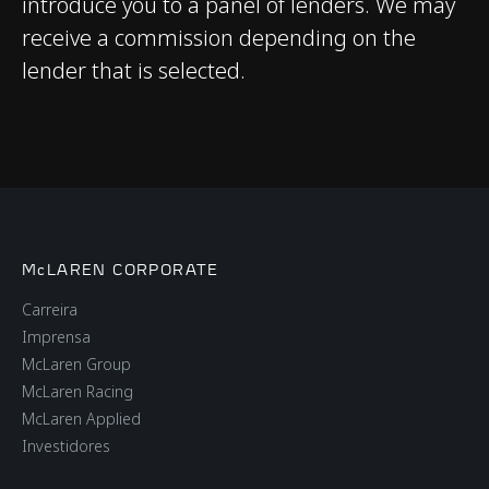
introduce you to a panel of lenders. We may
receive a commission depending on the
lender that is selected.
PESOS E DIMENSÕES
PESO SECO (MAIS
1,466 kgs (3,232 lbs)
LEVE), KG, LB
PESO DIN SEM
1,520 kgs (3,351 lbs)
McLAREN CORPORATE
OCUPANTES, KG, LB
Carreira
Imprensa
CAPACIDADE DO
72 litres (15.8 UK
McLaren Group
TANQUE DE
gallons / 19 USA
McLaren Racing
COMBUSTÍVEL
gallons)
McLaren Applied
Investidores