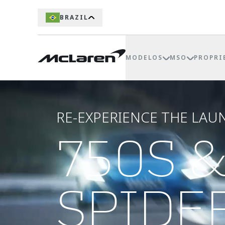
BRAZIL
MODELOS
MSO
PROPRI
RE-EXPERIENCE THE LAU
750S &
SPIDE